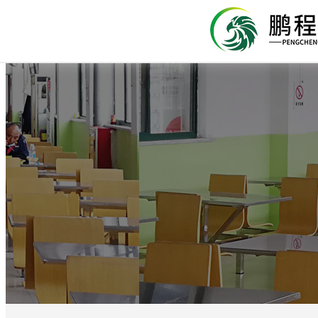
關于鵬程
服務項目
新聞中心
餐飲天地
企業管理
联系我们
鵬程簡介
學校食堂承包
秋季吃螃蟹需避
承包方案
蘇州鵬程公司
蘇州鵬程餐飲管理
有多個标準供廠方
地溝油的出現讓廣
無錫食堂承包：秋
有多個标準供廠方
蘇州鵬程餐飲管理
适應不同廠家的要
當中，對於去外面
禁忌 秋季可以說
适應不同廠家的要
了。 地溝油對人
肥蟹黃。但是吃螃
承包優勢
為此蘇州食堂承包..
可要提前知道，這樣.
蘇州鵬程餐飲管理
蔬菜配送
青菜燒豆腐的做
衛生管理
吳江分公司
有多個标準供廠方
1、豆腐切成均勻
有多個标準供廠方
蘇州鵬程餐飲管理
适應不同廠家的要
片； 2、鍋中倒入
适應不同廠家的要
發展曆程
時，將豆腐依次入
蘇州鵬程餐飲管理
3、炒鍋中倒油，油熱